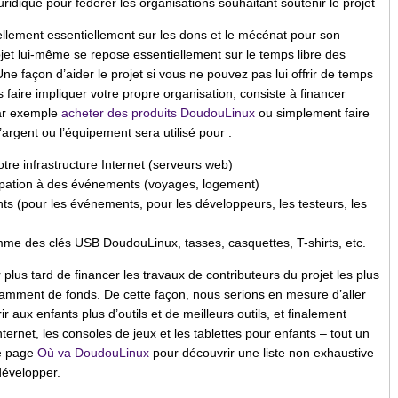
uridique pour fédérer les organisations souhaitant soutenir le projet
ellement essentiellement sur les dons et le mécénat pour son
ojet lui-même se repose essentiellement sur le temps libre des
ne façon d’aider le projet si vous ne pouvez pas lui offrir de temps
s faire impliquer votre propre organisation, consiste à financer
par exemple
acheter des produits DoudouLinux
ou simplement faire
’argent ou l’équipement sera utilisé pour :
notre infrastructure Internet (serveurs web)
cipation à des événements (voyages, logement)
s (pour les événements, pour les développeurs, les testeurs, les
e des clés USB DoudouLinux, tasses, casquettes, T-shirts, etc.
plus tard de financer les travaux de contributeurs du projet les plus
isamment de fonds. De cette façon, nous serions en mesure d’aller
frir aux enfants plus d’outils et de meilleurs outils, et finalement
Internet, les consoles de jeux et les tablettes pour enfants – tout un
e page
Où va DoudouLinux
pour découvrir une liste non exhaustive
développer.