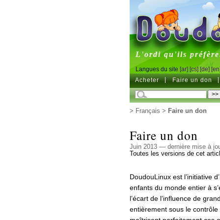
DoudouL
L'ordi qu'ils préfère
Langues du site
[ar]
[cs]
[de]
[en
Acheter
Faire un don
>
Français
>
Faire un don
Faire un don
Juin 2013 — dernière mise à j
Toutes les versions de cet artic
DoudouLinux est l’initiative
enfants du monde entier à s’é
l’écart de l’influence de gra
entièrement sous le contrôle
maîtrisent parfaitement ces o