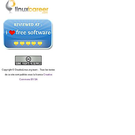
Copyright © DoudouLinux.org team - Tous les textes
de ce site sont publiés sous la licence
Creative
Commons BY-SA