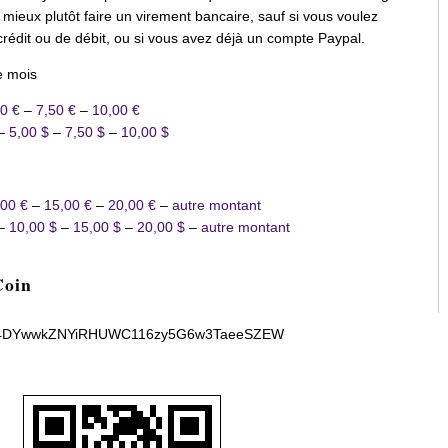
re mieux plutôt faire un virement bancaire, sauf si vous voulez
crédit ou de débit, ou si vous avez déjà un compte Paypal.
e mois
0 €
–
7,50 €
–
10,00 €
–
5,00 $
–
7,50 $
–
10,00 $
,00 €
–
15,00 €
–
20,00 €
–
autre montant
–
10,00 $
–
15,00 $
–
20,00 $
–
autre montant
Coin
t : 14DYwwkZNYiRHUWC116zy5G6w3TaeeSZEW