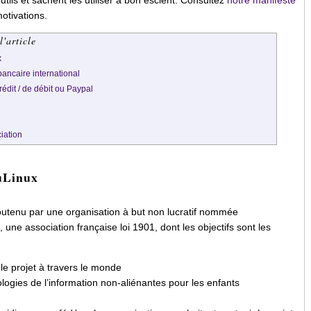
otivations.
l'article
x
ancaire international
rédit / de débit ou Paypal
iation
uLinux
outenu par une organisation à but non lucratif nommée
 une association française loi 1901, dont les objectifs sont les
 le projet à travers le monde
ogies de l’information non-aliénantes pour les enfants