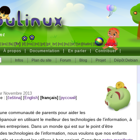
inux
nt
[fr]
]
[es]
[fa]
[it]
[ms]
[nl]
[pt]
[pt_br]
[ro]
[ru]
[sr]
[sr@latin]
[th]
[uk]
[vi]
[zh]
À propos
Documentation
En parler
Contribuer
Infos
Plan du site
Forum
Blog
Projet
Dépôt Debian
our Novembre 2013
le :
[
čeština
]
[
English
]
[français]
[
русский
]
 d’une communauté de parents pour aider les
panouir en utilisant le meilleur des technologies de l’information, à
ndes entreprises. Dans un monde qui est sur le point d’être
 des technologies de l’information, nous voulons que nos enfants
utils et sachent les utiliser à bon escient. Consultez
notre manifeste