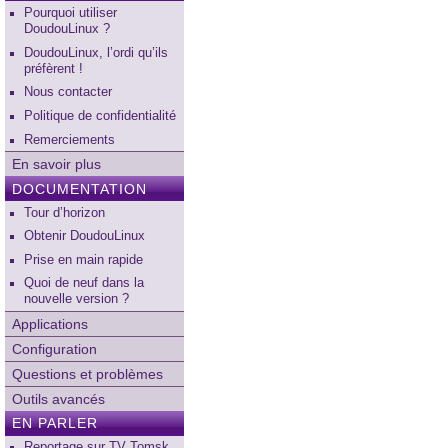
Pourquoi utiliser
DoudouLinux ?
DoudouLinux, l’ordi qu’ils
préfèrent !
Nous contacter
Politique de confidentialité
Remerciements
En savoir plus
DOCUMENTATION
Tour d’horizon
Obtenir DoudouLinux
Prise en main rapide
Quoi de neuf dans la
nouvelle version ?
Applications
Configuration
Questions et problèmes
Outils avancés
EN PARLER
Reportage sur TV Tomsk